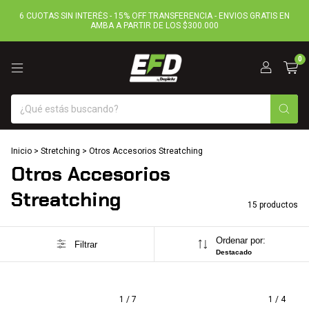
6 CUOTAS SIN INTERÉS - 15% OFF TRANSFERENCIA - ENVIOS GRATIS EN
AMBA A PARTIR DE LOS $300.000
0
Inicio
>
Stretching
>
Otros Accesorios Streatching
Otros Accesorios
Streatching
15 productos
Ordenar por:
Filtrar
Destacado
1
/
7
1
/
4