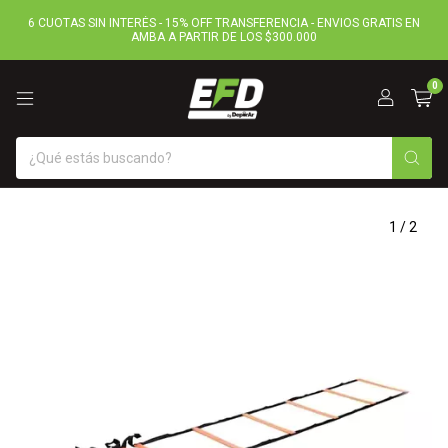
6 CUOTAS SIN INTERÉS - 15% OFF TRANSFERENCIA - ENVIOS GRATIS EN
AMBA A PARTIR DE LOS $300.000
0
1
/
2